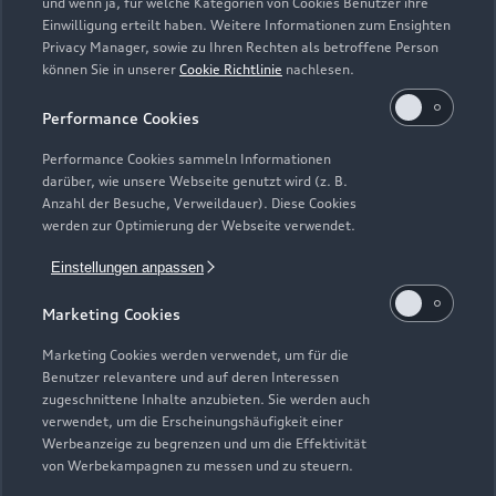
und wenn ja, für welche Kategorien von Cookies Benutzer ihre
Kaufen & leasen
Alle Modelle
Einwilligung erteilt haben. Weitere Informationen zum Ensighten
Privacy Manager, sowie zu Ihren Rechten als betroffene Person
Modelle vergleichen
können Sie in unserer
Cookie Richtlinie
nachlesen.
Service & Zubehör
Neuwagensuche
Elektromodelle
Performance Cookies
Gebrauchtwagensuche
Support
Saisonale Angebote
Plug-in-Hybride
Performance Cookies sammeln Informationen
Gebrauchtwagen
darüber, wie unsere Webseite genutzt wird (z. B.
Audi Services
Über Audi
Anzahl der Besuche, Verweildauer). Diese Cookies
Kundenservice
Finanzierung
werden zur Optimierung der Webseite verwendet.
Garantie
Händlersuche
Aktionen & Angebote
Einstellungen anpassen
Unternehmen
Audi digital services
Audi Code
Geschäftskunden
Marketing Cookies
Karriere
myAudi
Häufige Fragen (FAQ)
Marketing Cookies werden verwendet, um für die
Investor Relations
Benutzer relevantere und auf deren Interessen
© 2026 AUDI AG. Alle Rechte vorbehalten
Audi Online Beratung
zugeschnittene Inhalte anzubieten. Sie werden auch
Presse & Media Center
verwendet, um die Erscheinungshäufigkeit einer
Impressum
Rechtliches
Hinweisgebersystem
Online-Terminvereinbarung
Werbeanzeige zu begrenzen und um die Effektivität
Datenschutz
Datenschutzinformation
Cookie-Einstellungen
von Werbekampagnen zu messen und zu steuern.
Servicekontakt
Cookie-Richtlinie
Barrierefreiheit
Audi erleben