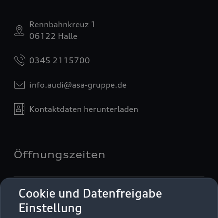
Rennbahnkreuz 1
06122 Halle
0345 2115700
info.audi@asa-gruppe.de
Kontaktdaten herunterladen
Öffnungszeiten
Verkauf
Cookie und Datenfreigabe
Geöffnet bis
19:00
Einstellung