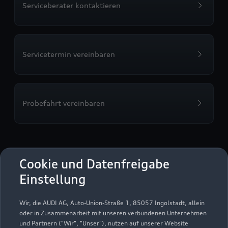
Serviceberater kontaktieren
Servicetermin vereinbaren
Probefahrt vereinbaren
Audi Zentrum Halle Nord
Cookie und Datenfreigabe
Einstellung
Autoverkauf
Servicepartner
Audi Gebrauchtwagen :plus
e-tron
Audi on Demand
Wir, die AUDI AG, Auto-Union-Straße 1, 85057 Ingolstadt, allein
oder in Zusammenarbeit mit unseren verbundenen Unternehmen
und Partnern ("Wir", "Unser"), nutzen auf unserer Website