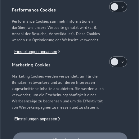
Kaufen & leasen
Alle Modelle
Performance Cookies
Modelle vergleichen
Service & Zubehör
Performance Cookies sammeln Informationen
Neuwagensuche
darüber, wie unsere Webseite genutzt wird (z. B.
Elektromodelle
Anzahl der Besuche, Verweildauer). Diese Cookies
Gebrauchtwagensuche
Support
werden zur Optimierung der Webseite verwendet.
Saisonale Angebote
Plug-in-Hybride
Gebrauchtwagen
Einstellungen anpassen
Audi Services
Über Audi
Kundenservice
Finanzierung
Marketing Cookies
Garantie
Händlersuche
Aktionen & Angebote
Unternehmen
Marketing Cookies werden verwendet, um für die
Audi digital services
Benutzer relevantere und auf deren Interessen
Audi Code
Geschäftskunden
Karriere
zugeschnittene Inhalte anzubieten. Sie werden auch
myAudi
verwendet, um die Erscheinungshäufigkeit einer
Häufige Fragen (FAQ)
Investor Relations
Werbeanzeige zu begrenzen und um die Effektivität
© 2026 AUDI AG. Alle Rechte vorbehalten
von Werbekampagnen zu messen und zu steuern.
Audi Online Beratung
Presse & Media Center
Impressum
Rechtliches
Hinweisgebersystem
Einstellungen anpassen
Online-Terminvereinbarung
Datenschutz
Datenschutzinformation
Cookie-Einstellungen
Servicekontakt
Cookie-Richtlinie
Barrierefreiheit
Audi erleben