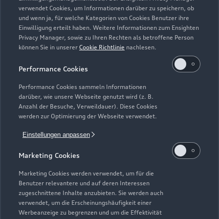
Zurück nach oben
verwendet Cookies, um Informationen darüber zu speichern, ob
und wenn ja, für welche Kategorien von Cookies Benutzer ihre
Einwilligung erteilt haben. Weitere Informationen zum Ensighten
Modelle
Privacy Manager, sowie zu Ihren Rechten als betroffene Person
können Sie in unserer
Cookie Richtlinie
nachlesen.
Kaufen & leasen
Alle Modelle
Performance Cookies
Modelle vergleichen
Service & Zubehör
Performance Cookies sammeln Informationen
Neuwagensuche
darüber, wie unsere Webseite genutzt wird (z. B.
Elektromodelle
Anzahl der Besuche, Verweildauer). Diese Cookies
Gebrauchtwagensuche
Support
werden zur Optimierung der Webseite verwendet.
Saisonale Angebote
Plug-in-Hybride
Gebrauchtwagen
Einstellungen anpassen
Audi Services
Über Audi
Kundenservice
Finanzierung
Marketing Cookies
Garantie
Händlersuche
Aktionen & Angebote
Unternehmen
Marketing Cookies werden verwendet, um für die
Audi digital services
Benutzer relevantere und auf deren Interessen
Audi Code
Geschäftskunden
Karriere
zugeschnittene Inhalte anzubieten. Sie werden auch
myAudi
verwendet, um die Erscheinungshäufigkeit einer
Häufige Fragen (FAQ)
Investor Relations
Werbeanzeige zu begrenzen und um die Effektivität